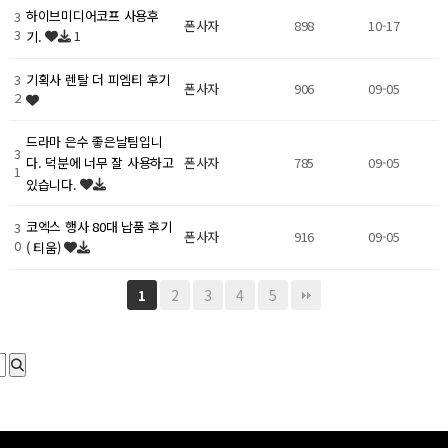
하이브미디어코프 사용후
3
폰사자
898
10-17
3
1
기.
3
기획사 렌탈 더 피엠티 후기
폰사자
906
09-05
2
드라마 은수 좋은날팀입니
3
폰사자
785
09-05
다. 덕분에 너무 잘 사용하고
1
있습니다.
코엑스 행사 80대 납품 후기
3
폰사자
916
09-05
0
( 티움)
2
3
4
5
1