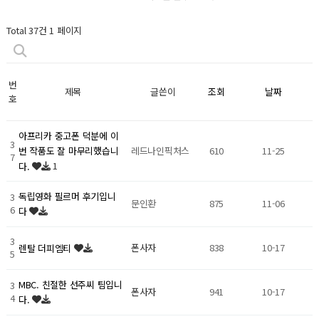
Total 37건
1 페이지
번
제목
글쓴이
조회
날짜
호
아프리카 중고폰 덕분에 이
3
레드나인픽처스
610
11-25
번 작품도 잘 마무리했습니
7
1
다.
독립영화 필르머 후기입니
3
문인환
875
11-06
6
다
3
폰사자
838
10-17
렌탈 더피엠티
5
MBC. 친절한 선주씨 팀입니
3
폰사자
941
10-17
4
다.