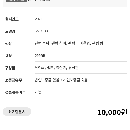
2021
출시연도
SM-G996
모델명
팬텀 블랙, 팬텀 실버, 팬텀 바이올렛, 팬텀 핑크
색상
256GB
용량
케이스, 필름, 충전기, 유심핀
구성품
법인보증금 없음 / 개인보증금 있음
보증금유무
가능
선불개통여부
10,000원
단기렌탈시