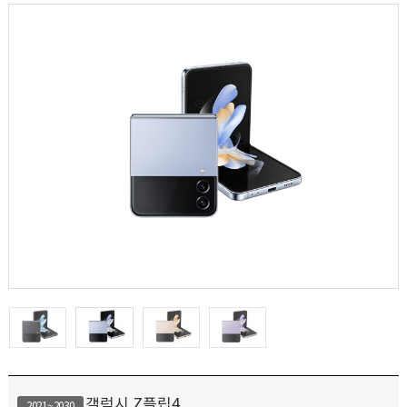
갤럭시 Z플립4
2021~2030