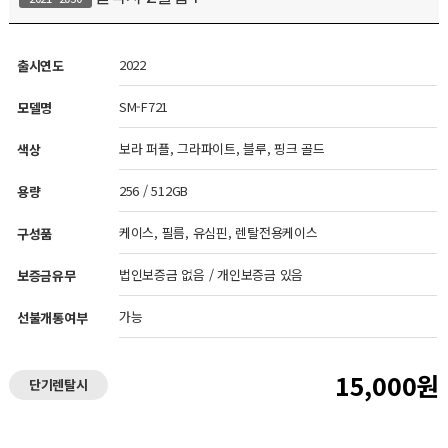
2022
출시연도
SM-F721
모델명
보라 퍼플, 그라파이트, 블루, 핑크 골드
색상
256 / 512GB
용량
케이스, 필름, 유심핀, 렌탈전용케이스
구성품
법인보증금 없음 / 개인보증금 있음
보증금유무
가능
선불개통여부
15,000원
단기렌탈시