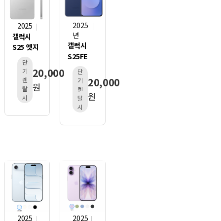
2025
2025
년
갤럭시
갤럭시
S25 엣지
S25FE
단
20,000
기
단
20,000
렌
기
원
탈
렌
원
시
탈
시
2025
2025