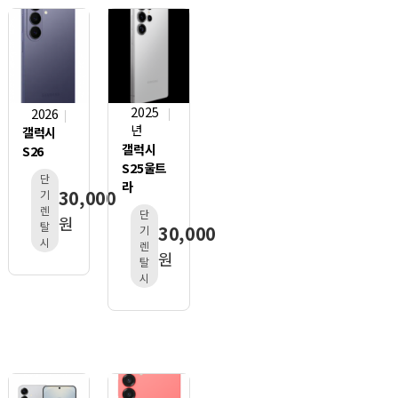
2025
2026
년
갤럭시
갤럭시
S26
S25울트
단
라
30,000
기
렌
단
원
탈
30,000
기
시
렌
원
탈
시