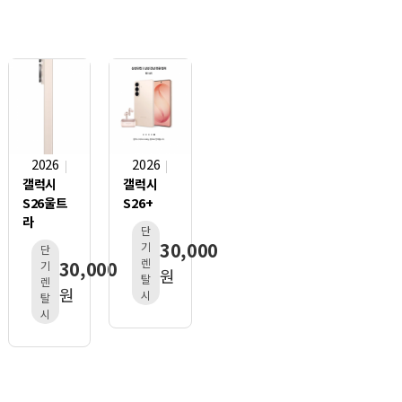
2026
2026
갤럭시
갤럭시
S26울트
S26+
라
단
30,000
기
단
렌
30,000
기
원
탈
렌
원
시
탈
시