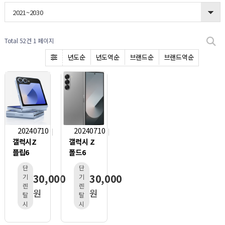
2021~2030
Total 52건
1 페이지
년도순
년도역순
브랜드순
브랜드역순
20240710
20240710
갤럭시Z
갤럭시 Z
플립6
폴드6
단
단
30,000
30,000
기
기
렌
렌
원
원
탈
탈
시
시