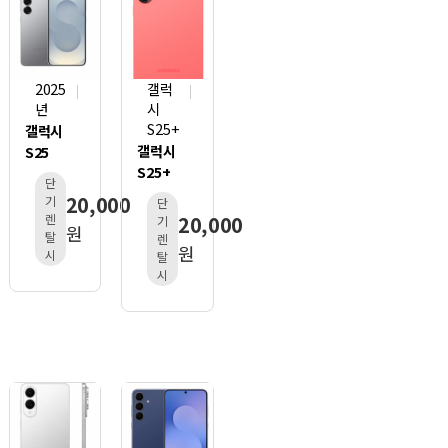
2025
갤럭
년
시
S25+
갤럭시
갤럭시
S25
S25+
단
20,000
기
단
렌
20,000
기
원
탈
렌
원
시
탈
시